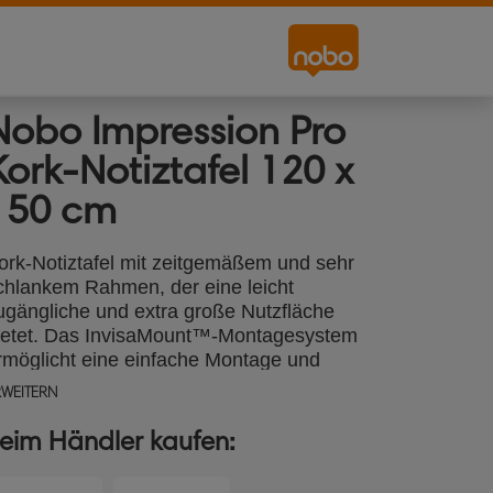
Nobo Impression Pro
Kork-Notiztafel 120 x
150 cm
ork-Notiztafel mit zeitgemäßem und sehr
chlankem Rahmen, der eine leicht
ugängliche und extra große Nutzfläche
ietet. Das InvisaMount™-Montagesystem
rmöglicht eine einfache Montage und
erschwindet unsichtbar hinter der
RWEITERN
otiztafel. Die extra große Korkoberfläche
ignet sich bestens zum Anheften und
eim Händler kaufen:
räsentieren von Notizen. Größe: 120 x
50 cm.