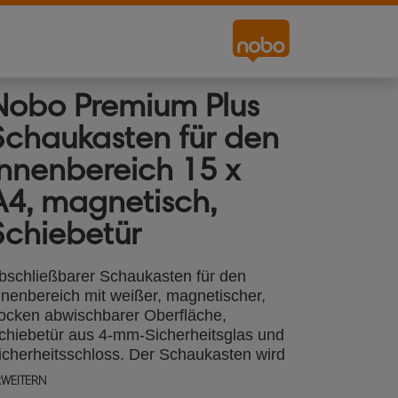
Nobo Premium Plus
Schaukasten für den
Innenbereich 15 x
A4, magnetisch,
Schiebetür
bschließbarer Schaukasten für den
nnenbereich mit weißer, magnetischer,
rocken abwischbarer Oberfläche,
chiebetür aus 4-mm-Sicherheitsglas und
icherheitsschloss. Der Schaukasten wird
on einem modernen Aluminiumrahmen
RWEITERN
ingefasst und mittels der mitgelieferten