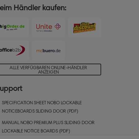
andbefestigung angebracht. Die weiße,
eim Händler kaufen:
agnetische Metalloberfläche ist trocken
bwischbar und eignet sich bestens zum
nheften und Präsentieren von
okumenten. Größe: 15 x A4.
ALLE VERFÜGBAREN ONLINE-HÄNDLER
ANZEIGEN
upport
SPECIFICATION SHEET NOBO LOCKABLE
NOTICEBOARDS SLIDING DOOR (PDF)
MANUAL NOBO PREMIUM PLUS SLIDING DOOR
LOCKABLE NOTICE BOARDS (PDF)