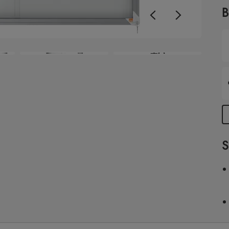
W
B
m
a
A
+6
D
S