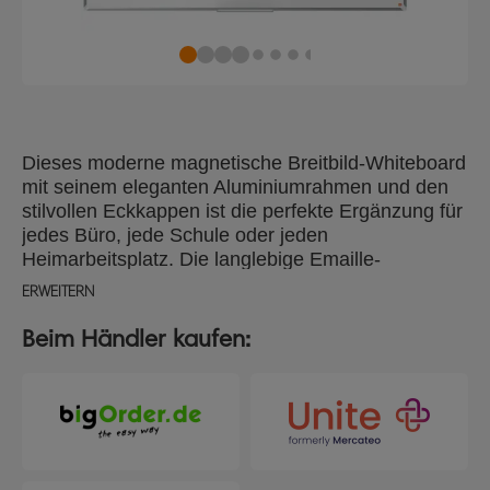
Dieses moderne magnetische Breitbild-Whiteboard
mit seinem eleganten Aluminiumrahmen und den
stilvollen Eckkappen ist die perfekte Ergänzung für
jedes Büro, jede Schule oder jeden
Heimarbeitsplatz. Die langlebige Emaille-
Oberfläche bietet eine hervorragende
ERWEITERN
Abwischbarkeit und ist unempfindlich gegen
Geisterbilder, Kratzer und Dellen, was sie ideal für
Beim Händler kaufen:
den häufigen Gebrauch macht. Dieses große
Whiteboard hat eine glatte Oberfläche, die das
Schreiben erleichtert und eine klare, deutliche und
auffällige Kommunikation für eine effektive
Zusammenarbeit gewährleistet. Es ist mit einem
verdeckten, traditionellen Eckmontage-System