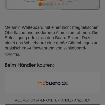
Melamin Whiteboard mit einer nicht-magnetischen
Oberfläche und modernem Aluminiumrahmen. Die
Befestigung erfolgt an den Board-Ecken. Dazu
bietet das Whiteboard eine große Stifteablage zur
praktischen Aufbewahrung von Whiteboard-
Markern, Tafelwischern und sonstigem Zubehör.
ERWEITERN
Die Whiteboard-Oberfläche Melamin lässt sich
leicht reinigen und eignet sich für den
Beim Händler kaufen:
gelegentlichen Gebrauch. Größe: 120 x 180 cm.
ALLE VERFÜGBAREN ONLINE-HÄNDLER ANZEIGEN