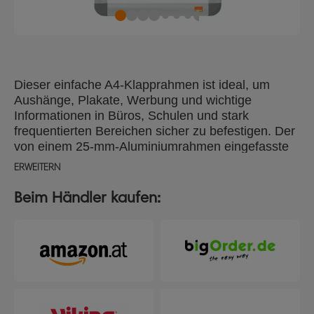
Dieser einfache A4-Klapprahmen ist ideal, um
Aushänge, Plakate, Werbung und wichtige
Informationen in Büros, Schulen und stark
frequentierten Bereichen sicher zu befestigen. Der
von einem 25-mm-Aluminiumrahmen eingefasste
Wechselrahmen lässt sich mit einem
ERWEITERN
Schnappverschluss öffnen und schließen und
ermöglicht so einen schnellen und einfachen
Beim Händler kaufen:
Wechsel der Dokumente - ideal für temporäre oder
permanente Aushänge. Der Posterrahmen ist
einfach zu montieren und wird mit einem
kompletten Montagesatz geliefert. Die Schrauben
sind für einen sauberen Abschluss hinter der
Verkleidung verborgen, und der Rahmen kann im
Hoch- oder Querformat verwendet werden. Eine