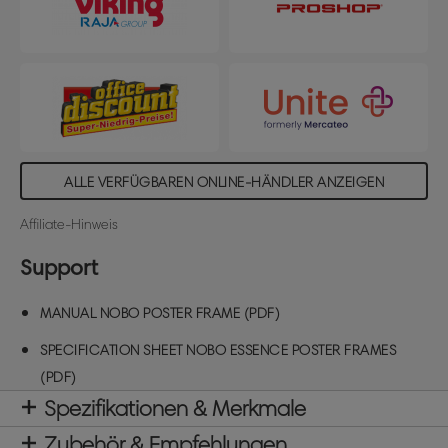
entspiegelte Polypropylenfolie schützt Ihr
Dokument vor Schmutz und Feuchtigkeit und sorgt
für eine gute Sichtbarkeit. Die nicht reflektierende
Oberfläche lässt sich außerdem leicht abwischen,
damit Ihre Botschaft immer gut aussieht. Größe
des Posterrahmens A4. Be clear with Nobo.
ALLE VERFÜGBAREN ONLINE-HÄNDLER ANZEIGEN
Affiliate-Hinweis
Support
MANUAL NOBO POSTER FRAME (PDF)
SPECIFICATION SHEET NOBO ESSENCE POSTER FRAMES
(PDF)
Spezifikationen & Merkmale
Zubehör & Empfehlungen