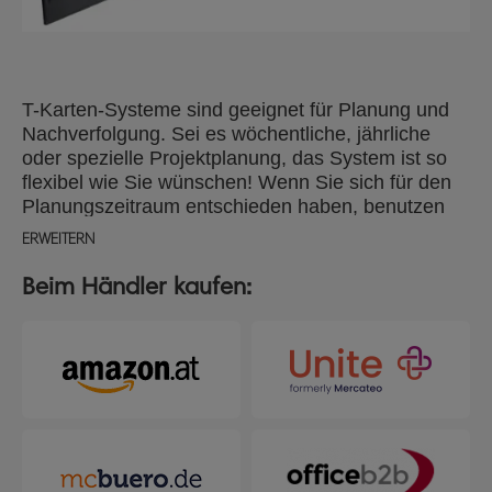
T-Karten-Systeme sind geeignet für Planung und
Nachverfolgung. Sei es wöchentliche, jährliche
oder spezielle Projektplanung, das System ist so
flexibel wie Sie wünschen! Wenn Sie sich für den
Planungszeitraum entschieden haben, benutzen
Sie Titelstreifen und Indexstreifen um Zeiten,
ERWEITERN
Termine, Projektnamen etc. festzulegen. Mit den T-
Karten halten Sie Informationen fest, der "T"-Kopf
Beim Händler kaufen:
der Karte dient dabei als Titelzeile, die restliche
Fläche ist für Notizen. Nachverfolgen können Sie
zum Beispiel Bemusterungen, Werkzeugverleih,
Ausstellungsmaterial, Car Pools, Raumplanung …
die Liste lässt sich beliebig fortsetzen! Mit den
Mini-Planern können Sie Ihre Projekte und Termine
einfach mitnehmen.