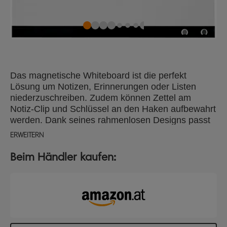
Das magnetische Whiteboard ist die perfekt
Lösung um Notizen, Erinnerungen oder Listen
niederzuschreiben. Zudem können Zettel am
Notiz-Clip und Schlüssel an den Haken aufbewahrt
werden. Dank seines rahmenlosen Designs passt
es in jedes Büro oder zu Hause. Die
ERWEITERN
Wanbefestigung erfolgt mit adhäsiven Klebepads
oder mit Magneten für magnetische Oberflächen.
Beim Händler kaufen:
Dabei ist es möglich, das Whiteboard im Hoch-
oder Querformat zu platzieren. Die Lieferung
erfolgt mit einem Marker, 2 Magneten, adhäsiven
Klebepads und Befestigungs-Magneten. Größe 28
x 22 cm