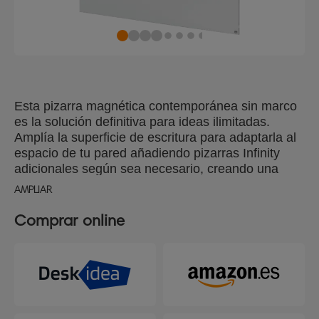
Esta pizarra magnética contemporánea sin marco
es la solución definitiva para ideas ilimitadas.
Amplía la superficie de escritura para adaptarla al
espacio de tu pared añadiendo pizarras Infinity
adicionales según sea necesario, creando una
pared de pizarra sin juntas. La pizarra montada en
AMPLIAR
la pared, es ideal para actividades de
colaboración, como lluvias de ideas y planificación,
Comprar online
en cualquier entorno de trabajo. Fácil de instalar, el
sencillo sistema de montaje magnético permite
que los tableros sin marco encajen a la perfección
en orientación vertical u horizontal. Los tableros de
acero tienen una superficie curada con rayos UV
que facilita la limpieza y proporciona un acabado