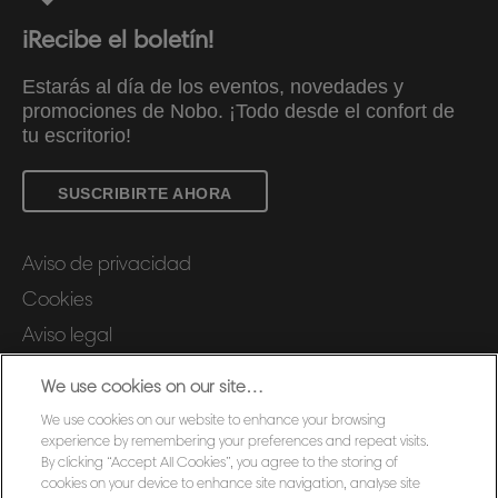
¡Recibe el boletín!
Estarás al día de los eventos, novedades y
promociones de Nobo. ¡Todo desde el confort de
tu escritorio!
SUSCRIBIRTE AHORA
Aviso de privacidad
Cookies
Aviso legal
Declaración de propiedad
We use cookies on our site…
Gestionar mis datos
We use cookies on our website to enhance your browsing
Servicio al cliente
experience by remembering your preferences and repeat visits.
By clicking “Accept All Cookies”, you agree to the storing of
Condiciones de garantía
cookies on your device to enhance site navigation, analyse site