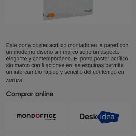
Este porta póster acrílico montado en la pared con
un moderno diseño sin marco tiene un aspecto
elegante y contemporáneo. El porta póster acrílico
sin marco con fijaciones en las esquinas permite
un intercambio rápido y sencillo del contenido en
formato vertical u horizontal, al tiempo que protege
AMPLIAR
tus documentos. La superficie acrílica puede
limpiarse fácilmente, lo que convierte a este
Comprar online
soporte en la solución ideal para la exposición de
carteles, documentos o información temporal y
permanente. Tamaño de la superficie de
exposición A4.