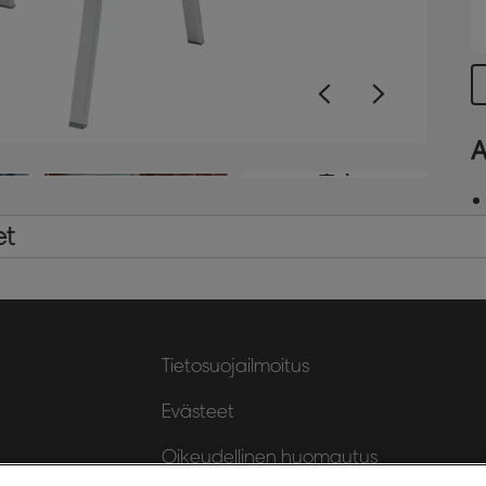
H
l
p
A
+5
et
Tietosuojailmoitus
Evästeet
Oikeudellinen huomautus