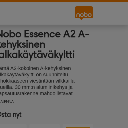
Nobo Essence A2 A-
kehyksinen
jalkakäytäväkyltti
ämä A2-kokoinen A-kehyksinen
alkakäytäväkyltti on suunniteltu
ehokkaaseen viestintään vilkkailla
lueilla. 30 mm:n alumiinikehys ja
apsautusrakenne mahdollistavat
siakirjojen nopean ja helpon vaihdon.
AAJENNA
aksipuolinen näyttö takaa näkyvyyden
olemmista suunnista, ja tukitanko lisää
sta nyt
akautta. Kevyt ja kokoontaitettava
akenne helpottaa säilytystä.