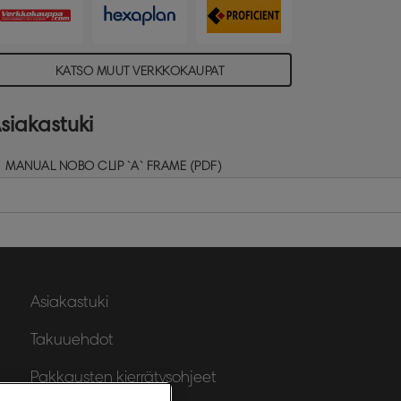
äikäisysuojattu kansi suojaa sisältöä
ialta ja kosteudelta, ja heijastamaton pinta
itää viestisi siistinä ja selkeänä.
KATSO MUUT VERKKOKAUPAT
siakastuki
MANUAL NOBO CLIP `A` FRAME (PDF)
Asiakastuki
Takuuehdot
Pakkausten kierrätysohjeet