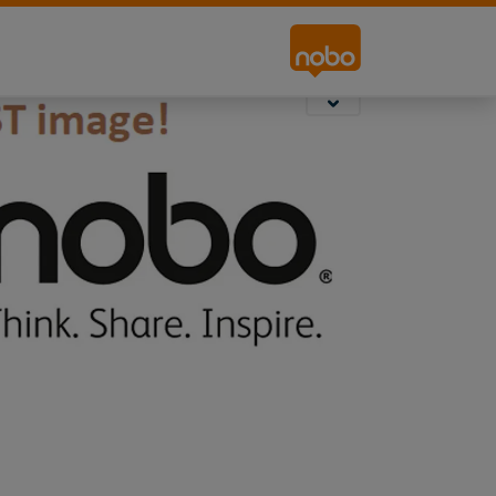
Skilting
Skrivebords Tavler
Lerret