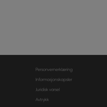
Personvernerklæring
Informasjonskapsler
Juridisk varsel
Avtrykk