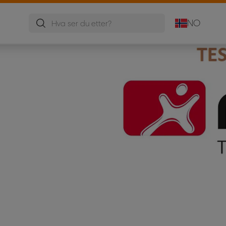
r
Mobile Tavler
Oppslagstavler
Flippoverstativ
NO