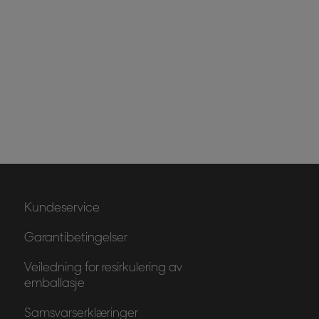
Kundeservice
Garantibetingelser
Veiledning for resirkulering av
emballasje
Samsvarserklæringer