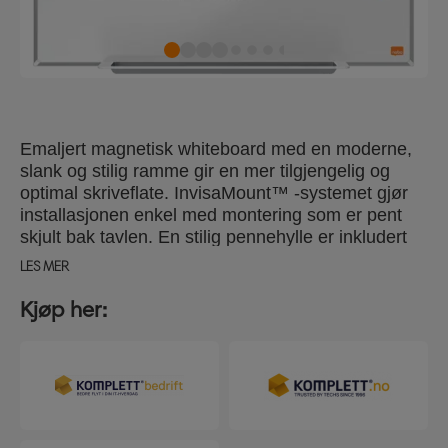
Emaljert magnetisk whiteboard med en moderne,
slank og stilig ramme gir en mer tilgjengelig og
optimal skriveflate. InvisaMount™ -systemet gjør
installasjonen enkel med montering som er pent
skjult bak tavlen. En stilig pennehylle er inkludert
for lagring av whiteboardtusjer og pussekloss.
LES MER
Magnetisk, emaljert overflate med svært høy
avtørkingsevne for hyppig Bruk. Størrelse 60x45
Kjøp her:
cm.