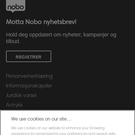
Motta Nobo nyhetsbrev!
Hold deg oppdatert om nyheter, kampanjer og
tilbud.
REGISTRER
Personvernerklæring
Informasjonskapsler
Juridisk varsel
Avtrykk
Administrer mine data
We use cookies on our site…
Kundeservice
We use cookies on our website to enhance your browsing
Garantibetingelser
experience by remembering your preferences and repeat visits.