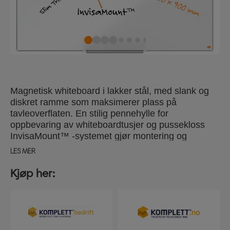
Magnetisk whiteboard i lakker stål, med slank og
diskret ramme som maksimerer plass på
tavleoverflaten. En stilig pennehylle for
oppbevaring av whiteboardtusjer og pussekloss
InvisaMount™ -systemet gjør montering og
opphenging enklere, og feste skjules bak tavlen.
LES MER
Lakkert ståloverflate gir økt sletbarhet for hyppig
bruk. Størrelse 120x90 cm.
Kjøp her: