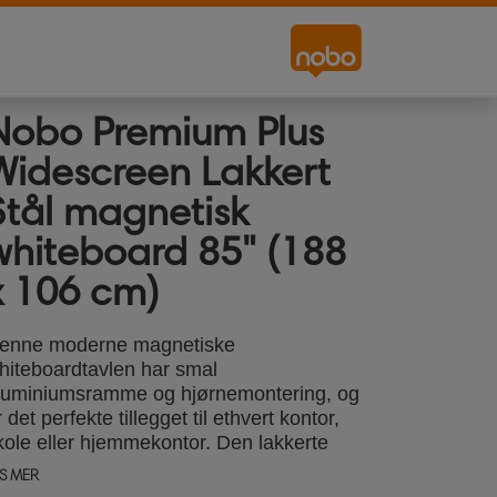
Nobo Premium Plus
Widescreen Lakkert
Stål magnetisk
whiteboard 85" (188
x 106 cm)
enne moderne magnetiske
hiteboardtavlen har smal
luminiumsramme og hjørnemontering, og
r det perfekte tillegget til ethvert kontor,
kole eller hjemmekontor. Den lakkerte
tåloverflaten gir god avtørkingsevne og
S MER
indre utsatt for skygger, flekker. Er