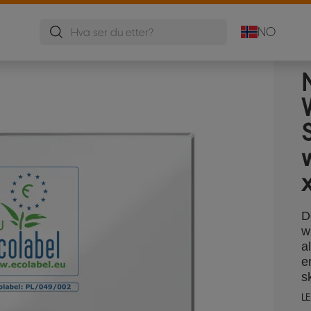
NO
D
w
a
e
s
s
LE
m