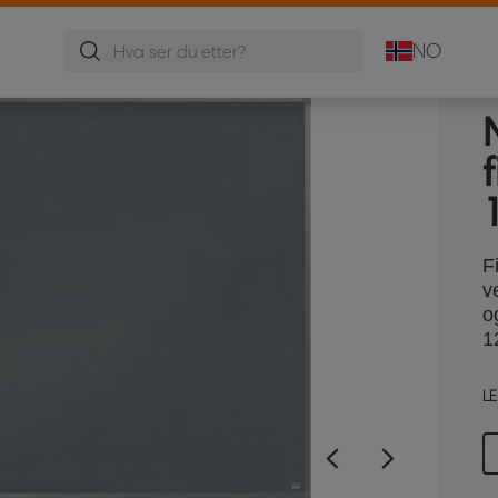
NO
f
F
v
o
1
LE