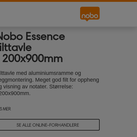
Nobo Essence
ilttavle
1200x900mm
ilttavle med aluminiumsramme og
eggmontering. Meget god filt for oppheng
g visning av notater. Størrelse:
200x900mm.
S MER
SE ALLE ONLINE-FORHANDLERE