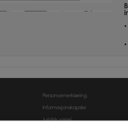
B
+3
i
Personvernerklæring
Informasjonskapsler
Juridisk varsel