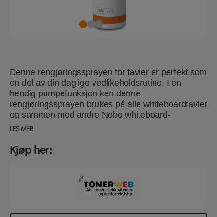
Denne rengjøringssprayen for tavler er perfekt som
en del av din daglige vedlikeholdsrutine. I en
hendig pumpefunksjon kan denne
rengjøringssprayen brukes på alle whiteboardtavler
og sammen med andre Nobo whiteboard-
rengjøringsprodukter for å holde overflaten på
LES MER
tavlene dine på sitt beste. Størrelse 250ml
Kjøp her: