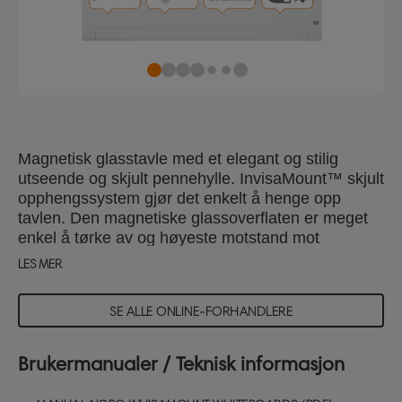
Magnetisk glasstavle med et elegant og stilig
utseende og skjult pennehylle. InvisaMount™ skjult
opphengssystem gjør det enkelt å henge opp
tavlen. Den magnetiske glassoverflaten er meget
enkel å tørke av og høyeste motstand mot
blekkflekker, pennemerker, riper og bulker.
LES MER
Størrelse: 126x71cm.
SE ALLE ONLINE-FORHANDLERE
Brukermanualer / Teknisk informasjon