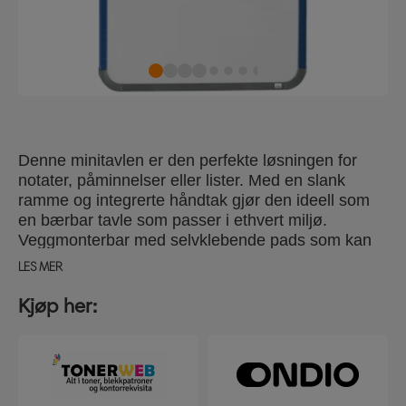
Denne minitavlen er den perfekte løsningen for
notater, påminnelser eller lister. Med en slank
ramme og integrerte håndtak gjør den ideell som
en bærbar tavle som passer i ethvert miljø.
Veggmonterbar med selvklebende pads som kan
plasseres stående eller liggende med en integrert
LES MER
penneklips for oppbevaring av whiteboardpennen.
Leveres med en whiteboardpenn med pussekloss,
Kjøp her:
2 magneter. Størrelse 36x28 cm