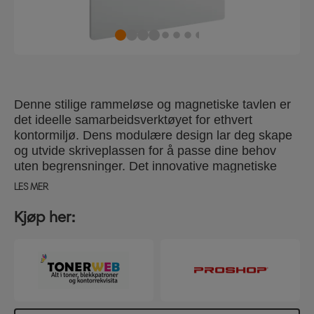
Denne stilige rammeløse og magnetiske tavlen er
det ideelle samarbeidsverktøyet for ethvert
kontormiljø. Dens modulære design lar deg skape
og utvide skriveplassen for å passe dine behov
uten begrensninger. Det innovative magnetiske
monteringssystemet betyr at de lette
LES MER
whiteboardtavlene enkelt kan fjernes for bruk på en
flat overflate og settes tilbake på veggen når som
Kjøp her:
helst, noe som gir ultimat fleksibilitet. Lakkert,
magnetisk Whiteboard Størrelse 45 x45 cm.