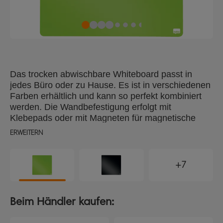
Das trocken abwischbare Whiteboard passt in
jedes Büro oder zu Hause. Es ist in verschiedenen
Farben erhältlich und kann so perfekt kombiniert
werden. Die Wandbefestigung erfolgt mit
Klebepads oder mit Magneten für magnetische
Oberflächen wie zum Beispiel am Kühlschrank.
ERWEITERN
Der Stift kann bei Nichtbenutzung am Whiteboard
befestigt werden. Die Lieferung erfolgt mit einem
Marker, 2 Magneten, adhäsiven Klebepads und
+7
Befestigungs-Magneten. Größe: 36 x 36 cm
Beim Händler kaufen: