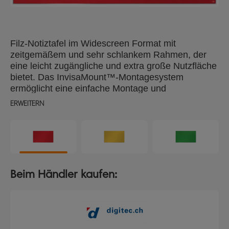
Filz-Notiztafel im Widescreen Format mit
zeitgemäßem und sehr schlankem Rahmen, der
eine leicht zugängliche und extra große Nutzfläche
bietet. Das InvisaMount™-Montagesystem
ermöglicht eine einfache Montage und
verschwindet unsichtbar hinter der Notiztafel. Die
ERWEITERN
extra große Filzoberfläche eignet sich bestens zum
Anheften und Präsentieren von Notizen Größe: 85"
/ 106 x 188 cm.
Beim Händler kaufen: