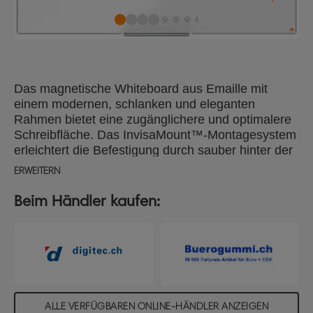
Das magnetische Whiteboard aus Emaille mit
einem modernen, schlanken und eleganten
Rahmen bietet eine zugänglichere und optimalere
Schreibfläche. Das InvisaMount™-Montagesystem
erleichtert die Befestigung durch sauber hinter der
Platine verborgene Befestigungen. Zur
ERWEITERN
Aufbewahrung von Whiteboard-Markern und
Tafelwischer dient eine elegante Whiteboard-
Beim Händler kaufen:
Stiftablage. Das magnetische Emaille Whiteboard
lässt sich einfach reinigen und eignet sich für den
langfristigen Gebrauch. Größe: 100 x 150 mm
ALLE VERFÜGBAREN ONLINE-HÄNDLER ANZEIGEN