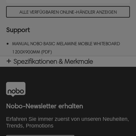
Stiftablage, die sich bequem unter der Tafel
befindet, so dass Marker, Tafelwischer und
ALLE VERFÜGBAREN ONLINE-HÄNDLER ANZEIGEN
anderes Zubehör ordentlich aufbewahrt werden
können und immer in Reichweite sind. Die
Support
nichtmagnetische Melaminoberfläche bietet eine
gute Abwischbarkeit für den leichten Gebrauch.
MANUAL NOBO BASIC MELAMINE MOBILE WHITEBOARD
Drehbares, mobiles Whiteboard in verschiedenen
Größen: 1200 x 900 mm.
1200X900MM (PDF)
Spezifikationen & Merkmale
Nobo-Newsletter erhalten
Erfahren Sie immer zuerst von unseren Neuheiten,
Trends, Promotions