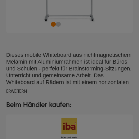
Dieses mobile Whiteboard aus nichtmagnetischem
Melamin mit Aluminiumrahmen ist ideal für Büros
und Schulen - perfekt für Brainstorming-Sitzungen,
Unterricht und gemeinsame Arbeit. Das
Whiteboard auf Rädern ist mit einem horizontalen
Drehgelenk ausgestattet, das nur wenig Platz zum
ERWEITERN
Drehen benötigt und eine einfache Nutzung beider
Seiten der Tafel ermöglicht. Das fahrbare Gestell
Beim Händler kaufen:
sorgt für einen einfachen Transport zwischen
verschiedenen Standorten, während die
feststellbaren Rollen für zusätzliche Stabilität
sorgen, wenn sie im Einsatz sind. Das tragbare
Whiteboard verfügt über eine integrierte