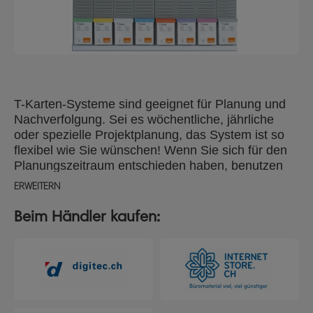
T-Karten-Systeme sind geeignet für Planung und
Nachverfolgung. Sei es wöchentliche, jährliche
oder spezielle Projektplanung, das System ist so
flexibel wie Sie wünschen! Wenn Sie sich für den
Planungszeitraum entschieden haben, benutzen
Sie Titelstreifen und Indexstreifen um Zeiten,
ERWEITERN
Termine, Projektnamen etc. festzulegen. Mit den T-
Karten halten Sie Informationen fest, der "T"-Kopf
Beim Händler kaufen:
der Karte dient dabei als Titelzeile, die restliche
Fläche ist für Notizen. Nachverfolgen können Sie
zum Beispiel Bemusterungen, Werkzeugverleih,
Ausstellungsmaterial, Car Pools, Raumplanung …
die Liste lässt sich beliebig fortsetzen! Dieses T-
Karten-Set hat alles, was Sie für einen praktischen,