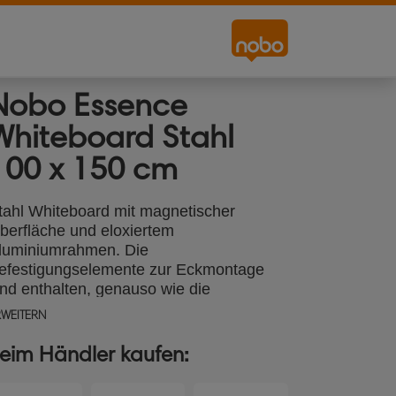
Nobo Essence
Whiteboard Stahl
100 x 150 cm
tahl Whiteboard mit magnetischer
berfläche und eloxiertem
luminiumrahmen. Die
efestigungselemente zur Eckmontage
ind enthalten, genauso wie die
tifteablage zur Ablage von Whiteboard-
RWEITERN
arkern und Zubehör. Die magnetische
hiteboard-Oberfläche aus lackiertem
eim Händler kaufen:
tahl lässt sich leicht reinigen und eignet
ich für den regelmäßigen Gebrauch.