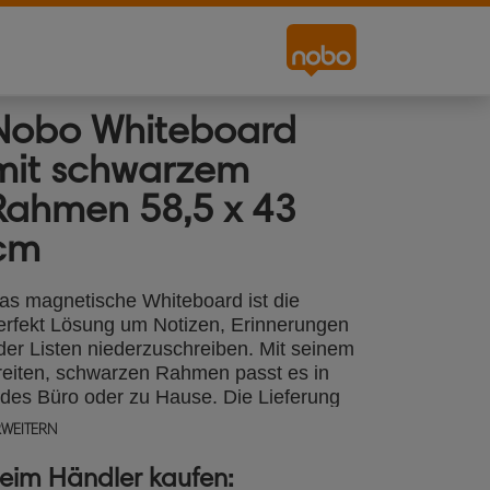
Nobo Whiteboard
mit schwarzem
Rahmen 58,5 x 43
cm
as magnetische Whiteboard ist die
erfekt Lösung um Notizen, Erinnerungen
der Listen niederzuschreiben. Mit seinem
reiten, schwarzen Rahmen passt es in
edes Büro oder zu Hause. Die Lieferung
nthält einen Marker, 2 Magnete und ein
RWEITERN
ontage-Kit. Größe 58,5 x 43 cm
eim Händler kaufen: