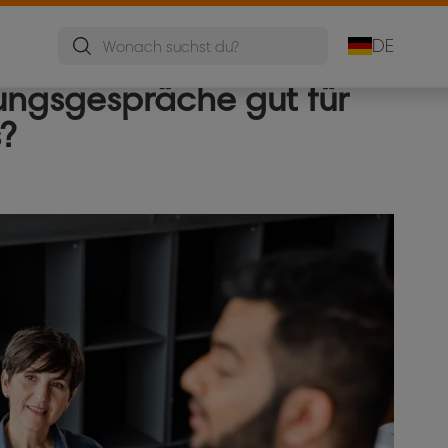
Mobile Tafeln
Notiztafeln
Flipcharts
DE
ungsgespräche gut für
?