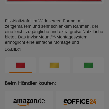
Filz-Notiztafel im Widescreen Format mit
zeitgemäßem und sehr schlankem Rahmen, der
eine leicht zugängliche und extra große Nutzfläche
bietet. Das InvisaMount™-Montagesystem
ermöglicht eine einfache Montage und
verschwindet unsichtbar hinter der Notiztafel. Die
ERWEITERN
extra große Filzoberfläche eignet sich bestens zum
Anheften und Präsentieren von Notizen. Größe:
32" / 40 x 71 cm.
Beim Händler kaufen: