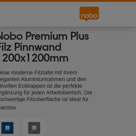
Nobo Premium Plus
Filz Pinnwand
1200x1200mm
iese moderne Filztafel mit ihrem
leganten Aluminiumrahmen und den
tilvollen Eckkappen ist die perfekte
rgänzung für jeden Arbeitsbereich. Die
ochwertige Filzoberfläche ist ideal für
üros, Klassenzimmer oder zu Hause und
RWEITERN
rmöglicht ein einfaches Anheften von
otizen, Erinnerungen und Dokumenten -
ine praktische Pinnwand. Die große und
ielseitige Fläche der Pinnwand ist ideal