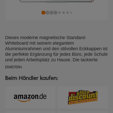
Dieses moderne magnetische Standard-
Whiteboard mit seinem elegantem
Aluminiumrahmen und den stilvollen Eckkappen ist
die perfekte Ergänzung für jedes Büro, jede Schule
und jeden Arbeitsplatz zu Hause. Die lackierte
Stahloberfläche bietet eine bessere
ERWEITERN
Abwischbarkeit, ist weniger anfällig für
Markerrückstände und Flecken und
Beim Händler kaufen:
widerstandsfähig gegen Kratzer und Dellen, was
sie ideal für eine moderate Nutzung macht. Dieses
mittelgroße Whiteboard hat eine glatte Oberfläche,
die das Schreiben erleichtert und eine klare,
deutliche und auffällige Kommunikation für eine
effektive Zusammenarbeit gewährleistet. Es ist mit