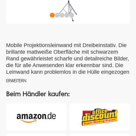
Mobile Projektionsleinwand mit Dreibeinstativ. Die
brillante mattweiße Oberfläche mit schwarzem
Rand gewährleistet scharfe und detailreiche Bilder,
die für alle Anwesenden klar erkennbar sind. Die
Leinwand kann problemlos in die Hülle eingezogen
werden, um Beschädigung zu verhindern.
ERWEITERN
Projektionsfläche 145 x 90,6 cm.
Beim Händler kaufen: