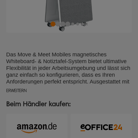
Das Move & Meet Mobiles magnetisches
Whiteboard- & Notiztafel-System bietet ultimative
Flexibilität in jeder Arbeitsumgebung und lässt sich
ganz einfach so konfigurieren, dass es Ihren
Anforderungen perfekt entspricht. Ausgestattet mit
einem mobilen Sockel und 2 abnehmbaren
ERWEITERN
doppelseitigen magnetischen Whiteboards und 2
doppelseitigen Whiteboards/Notiztafeln, die sicher
Beim Händler kaufen:
befestigt werden können. Insgesamt stehen Ihnen
acht Schreib- und Anzeigeflächen für
gemeinsames Planen von Projekten und Ideen zur
Verfügung. Das moderne und innovative Design
mit abgerundeten Ecken und rutschfester