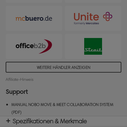
Umrandung macht die Tafeln zu einer
Bereicherung für jede Umgebung. Im Lieferumfang
enthalten ist ein umfangreiches Teamwork-Kit mit
über 1.900 Artikeln. Jede Tafel ist 90x180 cm groß.
Tower Basis 80x66cm
WEITERE HÄNDLER ANZEIGEN
Affiliate-Hinweis
Support
MANUAL NOBO MOVE & MEET COLLABORATION SYSTEM
(PDF)
Spezifikationen & Merkmale