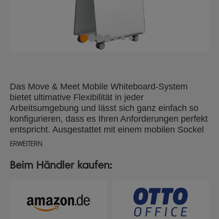
Das Move & Meet Mobile Whiteboard-System
bietet ultimative Flexibilität in jeder
Arbeitsumgebung und lässt sich ganz einfach so
konfigurieren, dass es Ihren Anforderungen perfekt
entspricht. Ausgestattet mit einem mobilen Sockel
und 2 abnehmbaren doppelseitigen magnetischen
ERWEITERN
Whiteboards eignet sich das System für bis zu 4
doppelseitige, tragbare Whiteboards oder
Beim Händler kaufen:
Notiztafeln und bietet damit eine große Schreib-
oder Anzeigefläche zum Notieren Ihrer
Projektpläne und Ideen. Die Tafeln haben ein
modernes und innovatives Design mit
abgerundeten Ecken mit einer rutschfesten