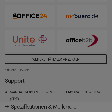
Umrandung und passen in jede Umgebung. Im
Lieferumfang enthalten sind zudem 4
Boardmarker, ein Mikrofaser-Reinigungstuch und
zwei integrierte, herausnehmbare Stiftablagen.
Jedes Whiteboard hat eine Größe von 90x180 cm.
Tower Basis 80x66cm.
WEITERE HÄNDLER ANZEIGEN
Affiliate-Hinweis
Support
MANUAL NOBO MOVE & MEET COLLABORATION SYSTEM
(PDF)
Spezifikationen & Merkmale