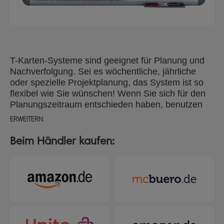
T-Karten-Systeme sind geeignet für Planung und
Nachverfolgung. Sei es wöchentliche, jährliche
oder spezielle Projektplanung, das System ist so
flexibel wie Sie wünschen! Wenn Sie sich für den
Planungszeitraum entschieden haben, benutzen
Sie Titelstreifen und Indexstreifen um Zeiten,
ERWEITERN
Termine, Projektnamen etc. festzulegen. Mit den T-
Karten halten Sie Informationen fest, der "T"-Kopf
Beim Händler kaufen:
der Karte dient dabei als Titelzeile, die restliche
Fläche ist für Notizen. Nachverfolgen können Sie
zum Beispiel Bemusterungen, Werkzeugverleih,
Ausstellungsmaterial, Car Pools, Raumplanung …
die Liste lässt sich beliebig fortsetzen! Dieses T-
Karten-Set ist ideal für die Organisation von
Geschäftsbesuchen und täglichen oder