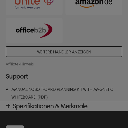
wöchentlichen Meetings. Es umfasst 7
Kartenträger mit 24 Fächern für T-Karten Größe 2,
ein Index-Kartenträger mit ebenfalls 24 Fächer für
T-Karten Größe 1, 2 Aluminiumprofile mit
Titelstreifen, 7 Schachteln mit je 100 T-Karten
Größe 2 in verschiedenen Farben sowie eine
Schachtel mit 100 T-Karten Größe 1 (weiß), 2x
Whiteboard Marker, 6x Magnete und Tafelwischer.
Komplettiert durch eine Whiteboard-Fläche von
WEITERE HÄNDLER ANZEIGEN
405x490mm.
Affiliate-Hinweis
Support
MANUAL NOBO T-CARD PLANNING KIT WITH MAGNETIC
WHITEBOARD (PDF)
Spezifikationen & Merkmale