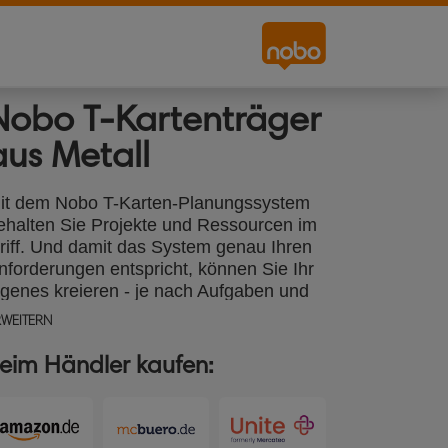
Nobo T-Kartenträger
aus Metall
it dem Nobo T-Karten-Planungssystem
ehalten Sie Projekte und Ressourcen im
riff. Und damit das System genau Ihren
nforderungen entspricht, können Sie Ihr
igenes kreieren - je nach Aufgaben und
vents, die Sie organisieren wollen. Für
RWEITERN
hr individuelles Planungssystem können
artenträger und Rahmenprofile einzeln
eim Händler kaufen:
usammengestellt werden. Die
artenträger werden mit einer
erbindungsleiste am oberen und unteren
and verbunden und bilden so das