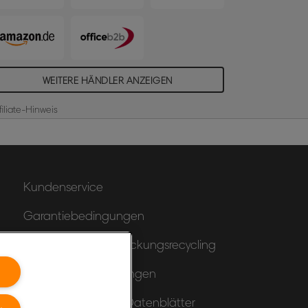
lanungssystem. Jeder Kartenträger ist
it Steckplätzen für eine bestimmte
röße von T-Karten ausgestattet. Die
arten können leicht umgesteckt werden.
s gibt sie in verschiedenen Größen und
WEITERE HÄNDLER ANZEIGEN
arben. Größe 2, 54 Fächer, Metall
filiate-Hinweis
Kundenservice
Garantiebedingungen
Hinweise zum Verpackungsrecycling
Konformitätserklärungen
Produktsicherheits-Datenblätter