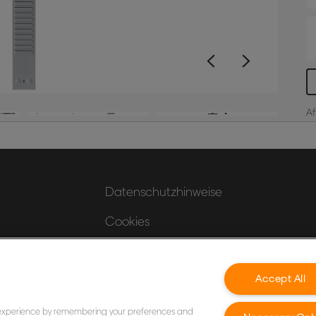
P
m
G
K
E
F
+5
Af
Datenschutzhinweise
Cookies
Legal Notice
Accept All
Impressum
Meine Daten verwalten
 experience by remembering your preferences and