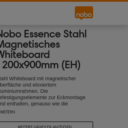
Nobo Essence Stahl
Magnetisches
Whiteboard
1200x900mm (EH)
tahl Whiteboard mit magnetischer
berfläche und eloxiertem
luminiumrahmen. Die
efestigungselemente zur Eckmontage
ind enthalten, genauso wie die
tifteablage zur Ablage von Whiteboard-
RWEITERN
arkern und Zubehör. Die magnetische
hiteboard-Oberfläche aus lackiertem
WEITERE HÄNDLER ANZEIGEN