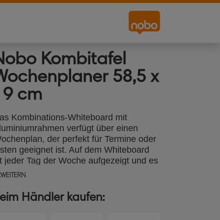
Nobo Kombitafel
Wochenplaner 58,5 x
19 cm
as Kombinations-Whiteboard mit
luminiumrahmen verfügt über einen
ochenplan, der perfekt für Termine oder
isten geeignet ist. Auf dem Whiteboard
st jeder Tag der Woche aufgezeigt und es
ibt zusätzlich noch eine Notiztafel-
RWEITERN
läche. Die Wanbefestigung erfolgt mit
dhäsiven Klebepads oder mit Magneten
eim Händler kaufen:
ür magnetische Oberflächen. Der Stift
ann bei Nichtbenutzung am Whiteboard