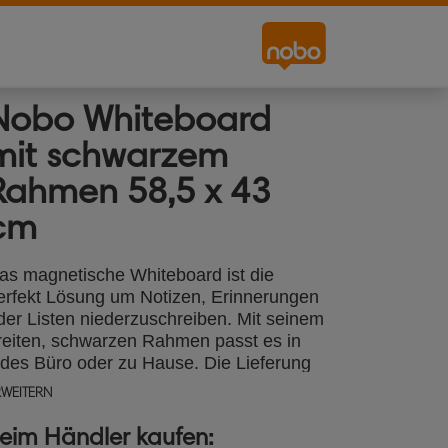
Nobo Whiteboard
mit schwarzem
Rahmen 58,5 x 43
cm
as magnetische Whiteboard ist die
erfekt Lösung um Notizen, Erinnerungen
der Listen niederzuschreiben. Mit seinem
reiten, schwarzen Rahmen passt es in
edes Büro oder zu Hause. Die Lieferung
nthält einen Marker, 2 Magnete und ein
RWEITERN
ontage-Kit. Größe 58,5 x 43 cm
eim Händler kaufen: