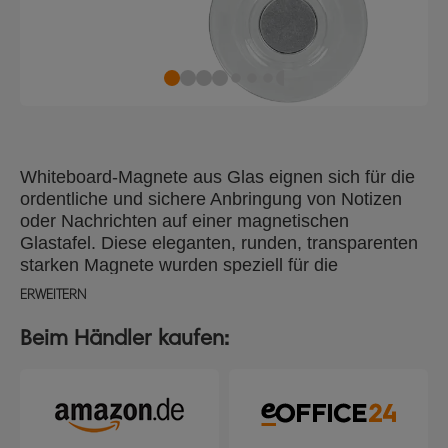
Whiteboard-Magnete aus Glas eignen sich für die
ordentliche und sichere Anbringung von Notizen
oder Nachrichten auf einer magnetischen
Glastafel. Diese eleganten, runden, transparenten
starken Magnete wurden speziell für die
Verwendung auf Glas- Oberflächen entwickelt und
ERWEITERN
halten bis zu 6 x 80gsm A4 Papier. 32 mm
Durchmesser, Packung mit 4 Magneten.
Beim Händler kaufen: