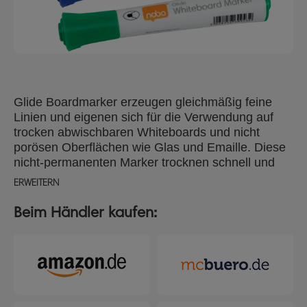
Glide Boardmarker erzeugen gleichmäßig feine
Linien und eigenen sich für die Verwendung auf
trocken abwischbaren Whiteboards und nicht
porösen Oberflächen wie Glas und Emaille. Diese
nicht-permanenten Marker trocknen schnell und
verwenden geruchsarme Tinte. Erhältlich in
ERWEITERN
verschiedenen Farben für unterschiedliche
Anforderungen. Ideal für Schulen, Büros und zu
Beim Händler kaufen:
Hause. Packungsinhalt: 10 trocken abwischbare
Marker mit 2-mm feiner Rundspitze.Geeignet für
die Verwendung mit einem Nobo Whiteboard für
optimale Ergebnisse.