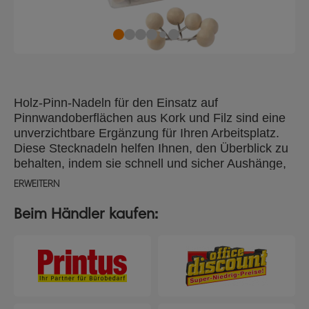
Holz-Pinn-Nadeln für den Einsatz auf
Pinnwandoberflächen aus Kork und Filz sind eine
unverzichtbare Ergänzung für Ihren Arbeitsplatz.
Diese Stecknadeln helfen Ihnen, den Überblick zu
behalten, indem sie schnell und sicher Aushänge,
wichtige Notizen und Erinnerungen anbringen.
ERWEITERN
Jede Packung enthält 40 Nadeln mit einem
modernen, runden Holzdesign, verstaut in einer
Beim Händler kaufen:
praktischen, wiederverwendbaren
Aufbewahrungsbox, perfekt für Büros, Schulen und
Heimbüros. Für optimale Leistung verwenden Sie
es mit einer Nobo-Pinnwand. Packungsgröße: 40
Stück.