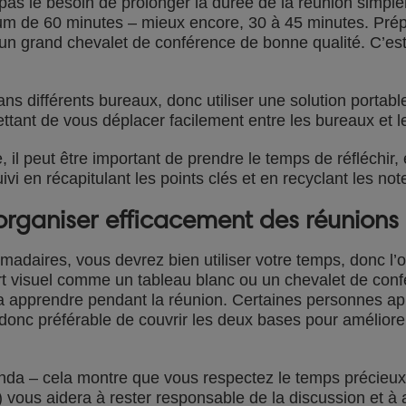
 pas le besoin de prolonger la durée de la réunion simpl
mum de 60 minutes – mieux encore, 30 à 45 minutes. Prép
n grand chevalet de conférence de bonne qualité. C’est 
ans différents bureaux, donc utiliser une solution port
ttant de vous déplacer facilement entre les bureaux et l
 il peut être important de prendre le temps de réfléchir,
uivi en récapitulant les points clés et en recyclant les not
 organiser efficacement des réunion
adaires, vous devrez bien utiliser votre temps, donc l’o
ort visuel comme un tableau blanc ou un chevalet de conf
 va apprendre pendant la réunion. Certaines personnes ap
st donc préférable de couvrir les deux bases pour amélio
nda – cela montre que vous respectez le temps précieu
e) vous aidera à rester responsable de la discussion et 