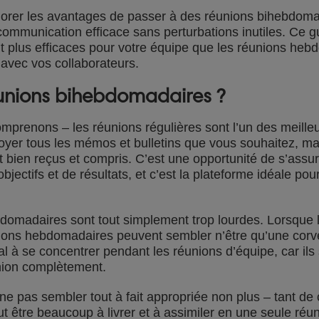
plorer les avantages de passer à des réunions bihebdoma
ommunication efficace sans perturbations inutiles. Ce gu
 plus efficaces pour votre équipe que les réunions hebd
avec vos collaborateurs.
éunions bihebdomadaires ?
prenons – les réunions régulières sont l’un des meille
yer tous les mémos et bulletins que vous souhaitez, mai
 bien reçus et compris. C’est une opportunité de s’assu
bjectifs et de résultats, et c’est la plateforme idéale po
domadaires sont tout simplement trop lourdes. Lorsque la
nions hebdomadaires peuvent sembler n’être qu’une cor
l à se concentrer pendant les réunions d’équipe, car ils 
union complètement.
ne pas sembler tout à fait appropriée non plus – tant d
t être beaucoup à livrer et à assimiler en une seule réun