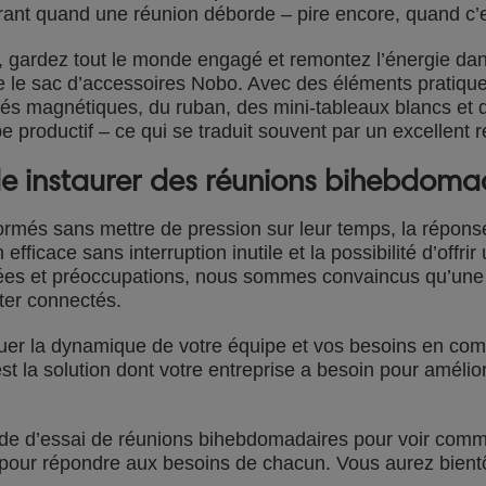
strant quand une réunion déborde – pire encore, quand c’e
 gardez tout le monde engagé et remontez l’énergie dans 
me le sac d’accessoires Nobo. Avec des éléments pratiqu
rés magnétiques, du ruban, des mini-tableaux blancs et d
e productif – ce qui se traduit souvent par un excellent r
lle instaurer des réunions bihebdoma
formés sans mettre de pression sur leur temps, la répon
fficace sans interruption inutile et la possibilité d’offr
 idées et préoccupations, nous sommes convaincus qu’u
ster connectés.
uer la dynamique de votre équipe et vos besoins en com
st la solution dont votre entreprise a besoin pour améli
ode d’essai de réunions bihebdomadaires pour voir comm
pour répondre aux besoins de chacun. Vous aurez bientô