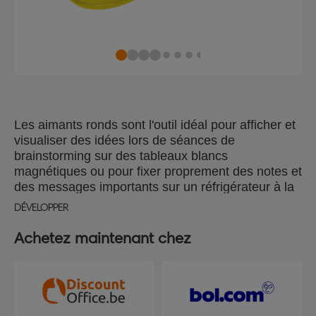
Les aimants ronds sont l'outil idéal pour afficher et
visualiser des idées lors de séances de
brainstorming sur des tableaux blancs
magnétiques ou pour fixer proprement des notes et
des messages importants sur un réfrigérateur à la
maison. Ces aimants colorés, d'un diamètre de 32
DÉVELOPPER
mm, maintiennent en toute sécurité 7 feuilles de
papier A4 de 80 grs. Puissance de l'aimant 800
Achetez maintenant chez
grs, lot de 10 aimants assortis (2 x rouge, 2 x vert,
2 x bleu, 2 x noir, 2 x jaune).