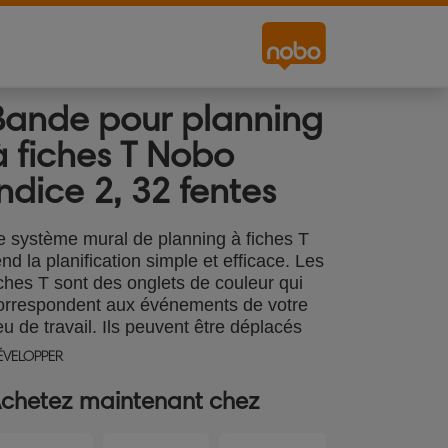
Bande pour planning
à fiches T Nobo
Indice 2, 32 fentes
e système mural de planning à fiches T
end la planification simple et efficace. Les
iches T sont des onglets de couleur qui
orrespondent aux événements de votre
ieu de travail. Ils peuvent être déplacés
elon les besoins, créant ainsi un système
ÉVELOPPER
'organisation efficace et polyvalent.
isponible en différentes tailles, il suffit
chetez maintenant chez
'insérer une fiche T dans la bande
lanning et de voir vos projets