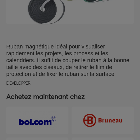
Ruban magnétique idéal pour visualiser
rapidement les projets, les process et les
calendriers. Il suffit de couper le ruban à la bonne
taille avec des ciseaux, de retirer le film de
protection et de fixer le ruban sur la surface
souhaité pour créer une bande magnétique.
DÉVELOPPER
Dimensions : 10 x 10 000 mm
Achetez maintenant chez