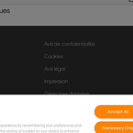
ques
Avis de confidentialité
Cookies
Avis légal
Impression
Gérer mes données
Accept All
 experience by remembering your preferences and
Necessary Onl
to the storing of cookies on your device to enhance