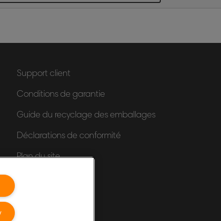
Support client
Conditions de garantie
Guide du recyclage des emballages
Déclarations de conformité
Plan du site
y