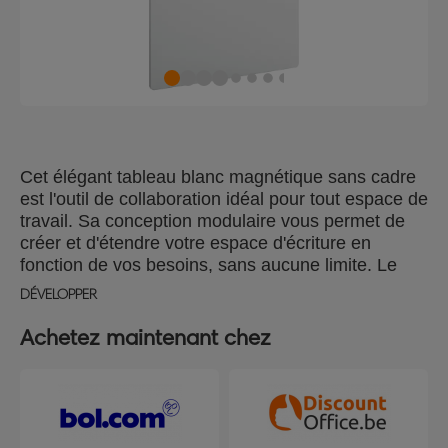
Cet élégant tableau blanc magnétique sans cadre
est l'outil de collaboration idéal pour tout espace de
travail. Sa conception modulaire vous permet de
créer et d'étendre votre espace d'écriture en
fonction de vos besoins, sans aucune limite. Le
système de montage magnétique innovant permet
DÉVELOPPER
de retirer facilement les tableaux blancs pour les
utiliser sur une surface plane et de les replacer sur
Achetez maintenant chez
le mur à tout moment, offrant ainsi une flexibilité
optimale. Tableau blanc magnétique en acier laqué
600x450 mm.