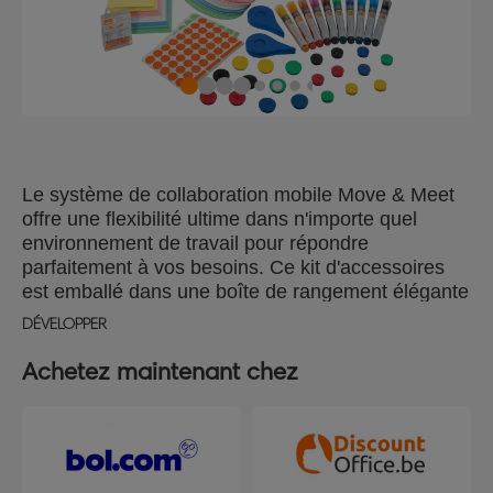
Le système de collaboration mobile Move & Meet
offre une flexibilité ultime dans n'importe quel
environnement de travail pour répondre
parfaitement à vos besoins. Ce kit d'accessoires
est emballé dans une boîte de rangement élégante
qui se range soigneusement sur la base du
DÉVELOPPER
système et contient tout ce dont vous avez besoin
pour commencer. Il comprend 14 marqueurs
Achetez maintenant chez
multicolores, 10 aimants de 32 mm et 10 aimants
de 24 mm, 2 effaceurs, un spray nettoyat, 2 rubans
adhésifs pour quadrillage, 100 punaises, 750
cartes modération et 1040 autocollants pour une
flexibilité ultime. Conient plus de 1900 articles.