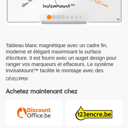
Tableau blanc magnétique avec un cadre fin,
moderne et élégant maximisant la surface
d'écriture. Il est fourni avec un auget design pour
ranger vos marqueurs et effaceurs. Le système
InvisaMount™ facilite le montage avec des
fixations soigneusement dissimulées derrière le
DÉVELOPPER
tableau blanc. La surface magnétique, vous offre
une effaçabilité accrue pour une utilisation
Achetez maintenant chez
fréquente. Taille: 900x600mm.