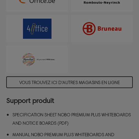
peut être facilement installé en orientation paysage
ou portrait. Cetableau blanc mural est magnétique,
ce qui permet de fixer facilement des notes, des
photos et des informations clés. Il comprend un
grand plateau d'accessoires clipsable pour le
rangement desmarqueurs ou desaimants. Nos
tableaux blancs Premium Plus portent fièrement
l’écolabel UE, mondialement respecté, qui
reconnaît l'excellence environnementale et garantit
un impact réduit tout au long du cycle de vie du
produit. Taille du tableau blanc : 1880x1060 mm
VOUS TROUVEZ ICI D'AUTRES MAGASINS EN LIGNE
Support produit
SPECIFICATION SHEET NOBO PREMIUM PLUS WHITEBOARDS
AND NOTICE BOARDS (PDF)
MANUAL NOBO PREMIUM PLUS WHITEBOARDS AND