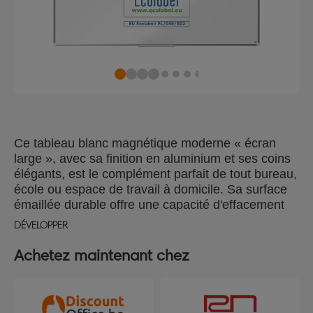
Ce tableau blanc magnétique moderne « écran
large », avec sa finition en aluminium et ses coins
élégants, est le complément parfait de tout bureau,
école ou espace de travail à domicile. Sa surface
émaillée durable offre une capacité d'effacement
supérieure et résiste aux traces fantômes, aux
DÉVELOPPER
rayures et aux bosses, ce qui en fait l’outil idéal
pour un usage fréquent. Ce tableau blanc a une
Achetez maintenant chez
surface lisse qui améliore l'écriture, assurant une
communication claire, audacieuse et marquante
pour une collaboration efficace. Conçu avec un
système de montage par les coins traditionnel, il